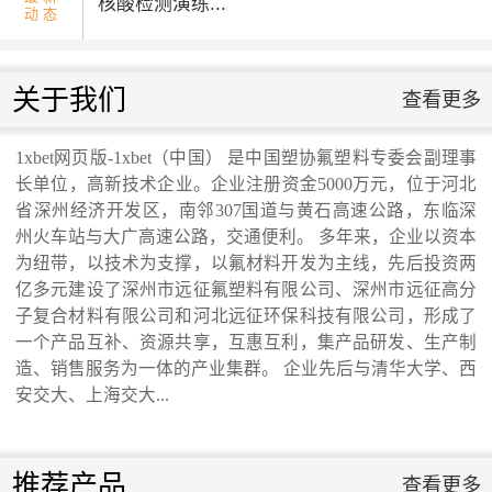
核酸检测演练...
1xbet网页
动 态
版-1xbet（中国）
国庆升旗仪式...
1xbet网页
关于我们
查看更多
版-1xbet（中国）
省发改委领导来我公司调研走访...
1xbet网页版-1xbet（中国） 是中国塑协氟塑料专委会副理事
长单位，高新技术企业。企业注册资金5000万元，位于河北
交通运输行业标准《桥梁支座用高分子材料
省深州经济开发区，南邻307国道与黄石高速公路，东临深
州火车站与大广高速公路，交通便利。 多年来，企业以资本
为纽带，以技术为支撑，以氟材料开发为主线，先后投资两
滑板》 送审稿审查会在京召开...
亿多元建设了深州市远征氟塑料有限公司、深州市远征高分
子复合材料有限公司和河北远征环保科技有限公司，形成了
河北省科学院与远征环保科技有限公司能源
一个产品互补、资源共享，互惠互利，集产品研发、生产制
造、销售服务为一体的产业集群。 企业先后与清华大学、西
安交大、上海交大...
与环境新材料成果转化基地签约暨揭牌仪
式...
推荐产品
查看更多