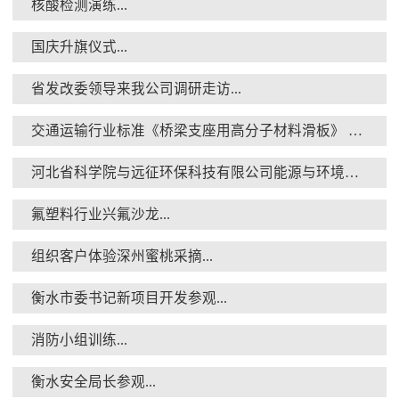
核酸检测演练...
国庆升旗仪式...
省发改委领导来我公司调研走访...
交通运输行业标准《桥梁支座用高分子材料滑板》 送审稿审查会在京召开...
河北省科学院与远征环保科技有限公司能源与环境新材料成果转化基地签约暨揭牌仪式...
氟塑料行业兴氟沙龙...
组织客户体验深州蜜桃采摘...
衡水市委书记新项目开发参观...
消防小组训练...
衡水安全局长参观...