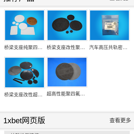
氟塑料行业兴氟沙龙...
组织客户体验深州蜜桃采摘...
衡水市委书记新项目开发参观...
桥梁支座纯聚四氟乙烯滑板
桥梁支座改性聚四氟乙烯滑板
汽车高压共轨密封圈
消防小组训练...
衡水安全局长参观...
超高性能聚四氟乙烯滑板
桥梁支座改性超高分子量聚乙烯滑板
1xbet网页版
查看更多