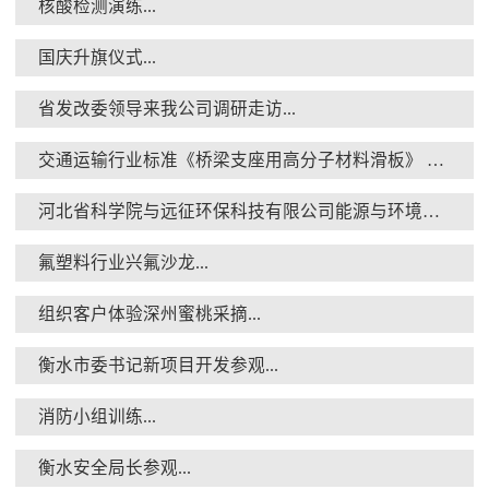
核酸检测演练...
国庆升旗仪式...
省发改委领导来我公司调研走访...
交通运输行业标准《桥梁支座用高分子材料滑板》 送审稿审查会在京召开...
河北省科学院与远征环保科技有限公司能源与环境新材料成果转化基地签约暨揭牌仪式...
氟塑料行业兴氟沙龙...
组织客户体验深州蜜桃采摘...
衡水市委书记新项目开发参观...
消防小组训练...
衡水安全局长参观...