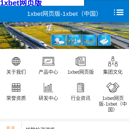
1xbet网页版
1xbet网页版-1xbet（中国）
1xbet网页版
关于我们
产品中心
远征研发中心
关于我们
产品中心
1xbet网页版
集团文化
创新能力
集团文化
荣誉资质
研发中心
行业资讯
1xbet网页
荣誉资质
版-1xbet（中
国）
新闻动态
最 新