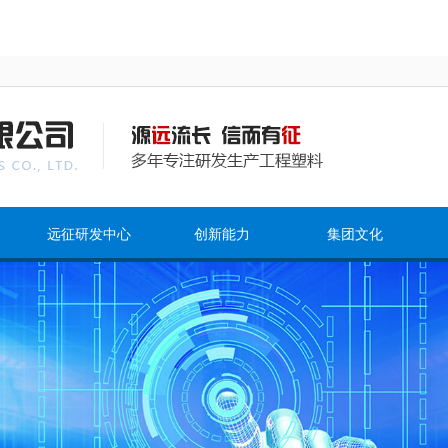
远征研发中心
创新能力
集团文化