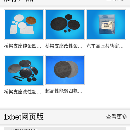
氟塑料行业兴氟沙龙...
组织客户体验深州蜜桃采摘...
衡水市委书记新项目开发参观...
桥梁支座纯聚四氟乙烯滑板
桥梁支座改性聚四氟乙烯滑板
汽车高压共轨密封圈
消防小组训练...
衡水安全局长参观...
超高性能聚四氟乙烯滑板
桥梁支座改性超高分子量聚乙烯滑板
1xbet网页版
查看更多