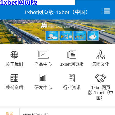
1xbet网页版
1xbet网页版-1xbet（中国）
1xbet网页版
关于我们
产品中心
远征研发中心
关于我们
产品中心
1xbet网页版
集团文化
创新能力
集团文化
荣誉资质
研发中心
行业资讯
1xbet网页
荣誉资质
版-1xbet（中
国）
新闻动态
最 新