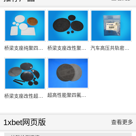
氟塑料行业兴氟沙龙...
组织客户体验深州蜜桃采摘...
衡水市委书记新项目开发参观...
桥梁支座纯聚四氟乙烯滑板
桥梁支座改性聚四氟乙烯滑板
汽车高压共轨密封圈
消防小组训练...
衡水安全局长参观...
超高性能聚四氟乙烯滑板
桥梁支座改性超高分子量聚乙烯滑板
1xbet网页版
查看更多