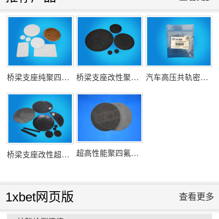
氟塑料行业兴氟沙龙...
组织客户体验深州蜜桃采摘...
衡水市委书记新项目开发参观...
桥梁支座纯聚四氟乙烯滑板
桥梁支座改性聚四氟乙烯滑板
汽车高压共轨密封圈
消防小组训练...
衡水安全局长参观...
超高性能聚四氟乙烯滑板
桥梁支座改性超高分子量聚乙烯滑板
1xbet网页版
查看更多