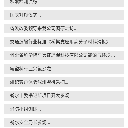
核酸检测演练...
国庆升旗仪式...
省发改委领导来我公司调研走访...
交通运输行业标准《桥梁支座用高分子材料滑板》 送审稿审查会在京召开...
河北省科学院与远征环保科技有限公司能源与环境新材料成果转化基地签约暨揭牌仪式...
氟塑料行业兴氟沙龙...
组织客户体验深州蜜桃采摘...
衡水市委书记新项目开发参观...
消防小组训练...
衡水安全局长参观...