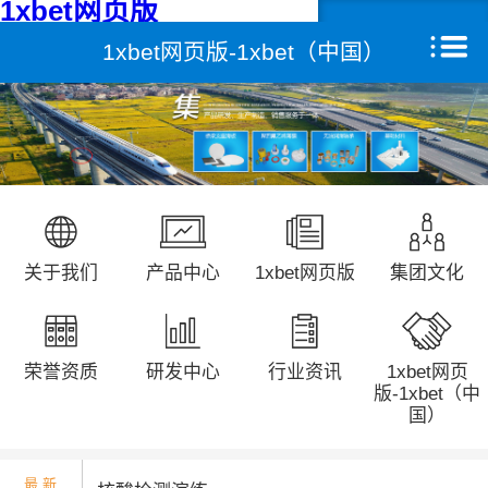
1xbet网页版
1xbet网页版-1xbet（中国）
1xbet网页版
关于我们
产品中心
远征研发中心
关于我们
产品中心
1xbet网页版
集团文化
创新能力
集团文化
荣誉资质
研发中心
行业资讯
1xbet网页
荣誉资质
版-1xbet（中
国）
新闻动态
最 新