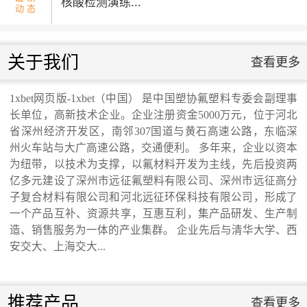
核酸检测演练...
1xbet网页
动 态
版-1xbet（中国）
国庆升旗仪式...
1xbet网页
关于我们
查看更多
版-1xbet（中国）
省发改委领导来我公司调研走访...
1xbet网页版-1xbet（中国） 是中国塑协氟塑料专委会副理事
长单位，高新技术企业。企业注册资金5000万元，位于河北
交通运输行业标准《桥梁支座用高分子材料
省深州经济开发区，南邻307国道与黄石高速公路，东临深
州火车站与大广高速公路，交通便利。 多年来，企业以资本
为纽带，以技术为支撑，以氟材料开发为主线，先后投资两
滑板》 送审稿审查会在京召开...
亿多元建设了深州市远征氟塑料有限公司、深州市远征高分
子复合材料有限公司和河北远征环保科技有限公司，形成了
河北省科学院与远征环保科技有限公司能源
一个产品互补、资源共享，互惠互利，集产品研发、生产制
造、销售服务为一体的产业集群。 企业先后与清华大学、西
安交大、上海交大...
与环境新材料成果转化基地签约暨揭牌仪
式...
推荐产品
查看更多