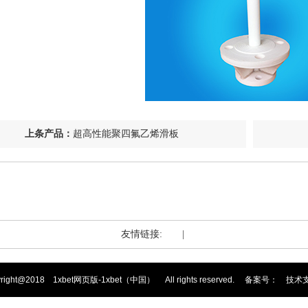
上条产品：
超高性能聚四氟乙烯滑板
友情链接:
|
yright@2018 1xbet网页版-1xbet（中国） All rights reserved. 备案号： 技