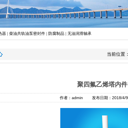
热器 | 柴油共轨油泵密封件 | 防腐制品 | 无油润滑轴承
心
当前位置
聚四氟乙烯塔内件
作者：admin 发布日期：2018/4/9 1