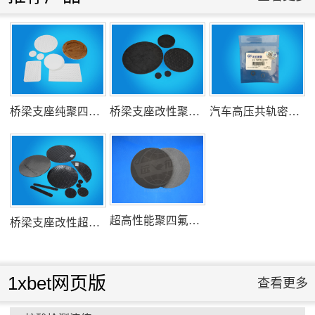
氟塑料行业兴氟沙龙...
组织客户体验深州蜜桃采摘...
衡水市委书记新项目开发参观...
桥梁支座纯聚四氟乙烯滑板
桥梁支座改性聚四氟乙烯滑板
汽车高压共轨密封圈
消防小组训练...
衡水安全局长参观...
超高性能聚四氟乙烯滑板
桥梁支座改性超高分子量聚乙烯滑板
1xbet网页版
查看更多