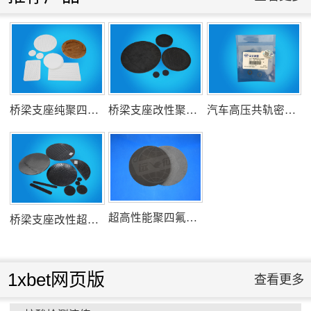
氟塑料行业兴氟沙龙...
组织客户体验深州蜜桃采摘...
衡水市委书记新项目开发参观...
桥梁支座纯聚四氟乙烯滑板
桥梁支座改性聚四氟乙烯滑板
汽车高压共轨密封圈
消防小组训练...
衡水安全局长参观...
超高性能聚四氟乙烯滑板
桥梁支座改性超高分子量聚乙烯滑板
1xbet网页版
查看更多