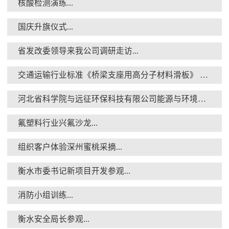
核酸检测演练...
国庆升旗仪式...
省发改委领导来我公司调研走访...
交通运输行业标准《桥梁支座用高分子材料滑板》 送审稿审查会在京召开...
河北省科学院与远征环保科技有限公司能源与环境新材料成果转化基地签约暨揭牌仪式...
氟塑料行业兴氟沙龙...
组织客户体验深州蜜桃采摘...
衡水市委书记新项目开发参观...
消防小组训练...
衡水安全局长参观...