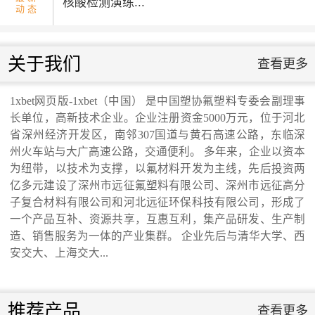
核酸检测演练...
1xbet网页
动 态
版-1xbet（中国）
国庆升旗仪式...
1xbet网页
关于我们
查看更多
版-1xbet（中国）
省发改委领导来我公司调研走访...
1xbet网页版-1xbet（中国） 是中国塑协氟塑料专委会副理事
长单位，高新技术企业。企业注册资金5000万元，位于河北
交通运输行业标准《桥梁支座用高分子材料
省深州经济开发区，南邻307国道与黄石高速公路，东临深
州火车站与大广高速公路，交通便利。 多年来，企业以资本
为纽带，以技术为支撑，以氟材料开发为主线，先后投资两
滑板》 送审稿审查会在京召开...
亿多元建设了深州市远征氟塑料有限公司、深州市远征高分
子复合材料有限公司和河北远征环保科技有限公司，形成了
河北省科学院与远征环保科技有限公司能源
一个产品互补、资源共享，互惠互利，集产品研发、生产制
造、销售服务为一体的产业集群。 企业先后与清华大学、西
安交大、上海交大...
与环境新材料成果转化基地签约暨揭牌仪
式...
推荐产品
查看更多