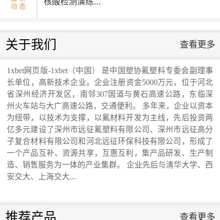
核酸检测演练...
1xbet网页
动 态
版-1xbet（中国）
国庆升旗仪式...
1xbet网页
关于我们
查看更多
版-1xbet（中国）
省发改委领导来我公司调研走访...
1xbet网页版-1xbet（中国） 是中国塑协氟塑料专委会副理事
长单位，高新技术企业。企业注册资金5000万元，位于河北
交通运输行业标准《桥梁支座用高分子材料
省深州经济开发区，南邻307国道与黄石高速公路，东临深
州火车站与大广高速公路，交通便利。 多年来，企业以资本
为纽带，以技术为支撑，以氟材料开发为主线，先后投资两
滑板》 送审稿审查会在京召开...
亿多元建设了深州市远征氟塑料有限公司、深州市远征高分
子复合材料有限公司和河北远征环保科技有限公司，形成了
河北省科学院与远征环保科技有限公司能源
一个产品互补、资源共享，互惠互利，集产品研发、生产制
造、销售服务为一体的产业集群。 企业先后与清华大学、西
安交大、上海交大...
与环境新材料成果转化基地签约暨揭牌仪
式...
推荐产品
查看更多